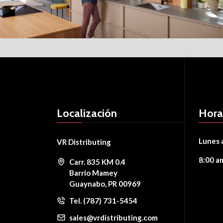
Localización
Hora
Lunes 
VR Distributing
8:00 a
Carr. 835 KM 0.4
Barrio Mamey
Guaynabo, PR 00969
Tel. (787) 731-5454
sales@vrdistributing.com